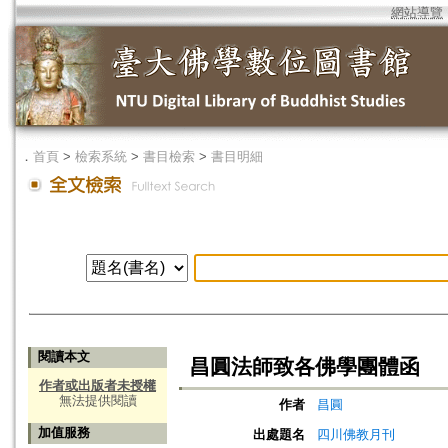
網站導覽
．
首頁
>
檢索系統
>
書目檢索
>
書目明細
閱讀本文
昌圓法師致各佛學團體函
作者或出版者未授權
無法提供閱讀
作者
昌圓
加值服務
出處題名
四川佛教月刊