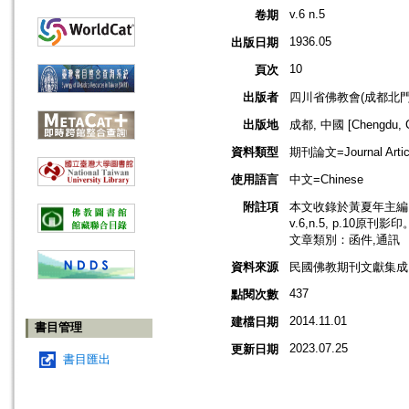
v.6 n.5
卷期
1936.05
出版日期
10
頁次
出版者
四川省佛教會(成都北門
出版地
成都, 中國 [Chengdu, C
資料類型
期刊論文=Journal Artic
使用語言
中文=Chinese
附註項
本文收錄於黃夏年主編，2
v.6,n.5, p.10原刊影印
文章類別：函件,通訊
資料來源
民國佛教期刊文獻集成 v
437
點閱次數
2014.11.01
建檔日期
書目管理
2023.07.25
更新日期
書目匯出