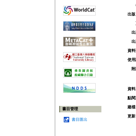
出版
出
出
資料
使用
附
資料
點閱
建檔
書目管理
更新
書目匯出