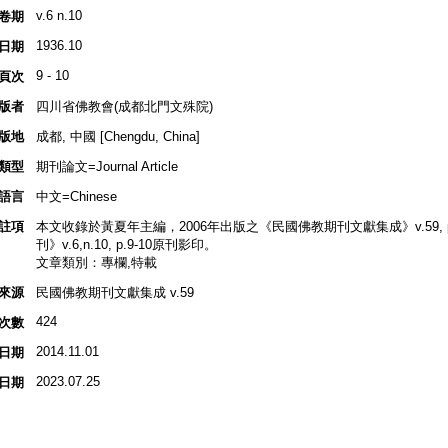
v.6 n.10
卷期
1936.10
日期
9 - 10
頁次
版者
四川省佛教會(成都北門文殊院)
版地
成都, 中國 [Chengdu, China]
類型
期刊論文=Journal Article
語言
中文=Chinese
註項
本文收錄於黃夏年主編，2006年出版之《民國佛教期刊文獻集成》v.59, p.2
刊》v.6,n.10, p.9-10原刊影印。
文章類別：專欄,特載
來源
民國佛教期刊文獻集成 v.59
424
次數
2014.11.01
日期
2023.07.25
日期