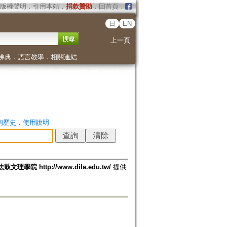
版權聲明
．
引用本站
．
捐款贊助
．
回首頁
．
日
EN
上一頁
佛典
．
語言教學
．
相關連結
詢歷史
．
使用說明
法鼓文理學院 http://www.dila.edu.tw/
提供