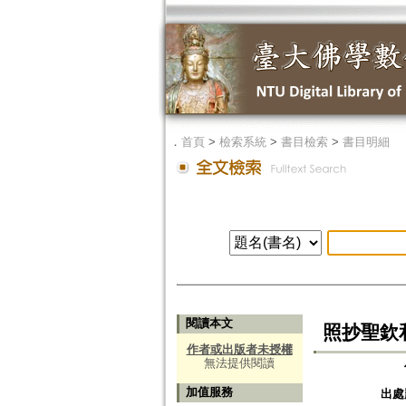
．
首頁
>
檢索系統
>
書目檢索
>
書目明細
閱讀本文
照抄聖欽
作者或出版者未授權
無法提供閱讀
加值服務
出處