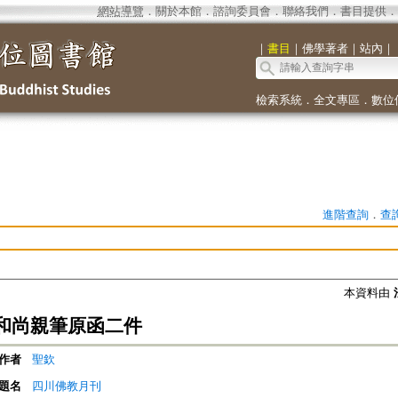
網站導覽
．
關於本館
．
諮詢委員會
．
聯絡我們
．
書目提供
．
｜
書目
｜
佛學著者
｜
站內
｜
檢索系統
．
全文專區
．
數位
進階查詢
．
查
本資料由
和尚親筆原函二件
作者
聖欽
題名
四川佛教月刊