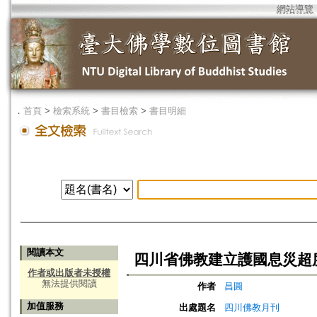
網站導覽
．
首頁
>
檢索系統
>
書目檢索
>
書目明細
閱讀本文
四川省佛教建立護國息災超
作者或出版者未授權
無法提供閱讀
作者
昌圓
加值服務
出處題名
四川佛教月刊