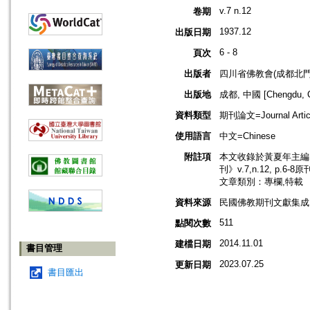
v.7 n.12
卷期
1937.12
出版日期
6 - 8
頁次
出版者
四川省佛教會(成都北門
出版地
成都, 中國 [Chengdu, C
資料類型
期刊論文=Journal Artic
使用語言
中文=Chinese
附註項
本文收錄於黃夏年主編，2
刊》v.7,n.12, p.6-
文章類別：專欄,特載
資料來源
民國佛教期刊文獻集成 v
511
點閱次數
2014.11.01
建檔日期
書目管理
2023.07.25
更新日期
書目匯出