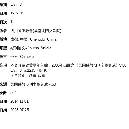
v.9 n.3
卷期
1939.04
日期
12
頁次
版者
四川省佛教會(成都北門文殊院)
版地
成都, 中國 [Chengdu, China]
類型
期刊論文=Journal Article
語言
中文=Chinese
註項
本文收錄於黃夏年主編，2006年出版之《民國佛教期刊文獻集成》v.60, p.
v.9,n.3, p.12原刊影印。
文章類別：啟事,啟事
來源
民國佛教期刊文獻集成 v.60
504
次數
2014.11.01
日期
2023.07.25
日期