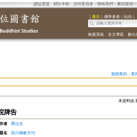
網站導覽
．
關於本館
．
諮詢委員會
．
聯絡我們
．
書目提供
．
｜
書目
｜
佛學著者
｜
站內
｜
檢索系統
．
全文專區
．
數位
進階查詢
．
查
本資料由
院牌告
作者
釋法光
題名
四川佛教月刊