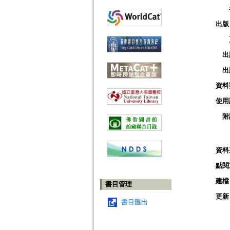
出版
出
出
資料
使用
附
資料
點閱
建檔
書目管理
更新
書目匯出