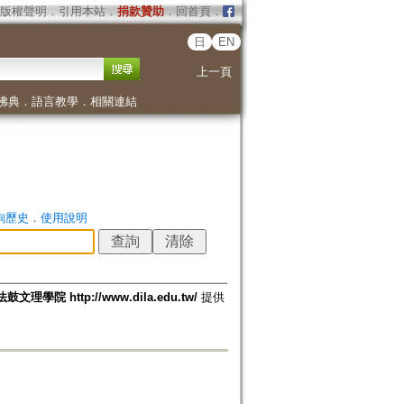
版權聲明
．
引用本站
．
捐款贊助
．
回首頁
．
日
EN
上一頁
佛典
．
語言教學
．
相關連結
詢歷史
．
使用說明
法鼓文理學院 http://www.dila.edu.tw/
提供