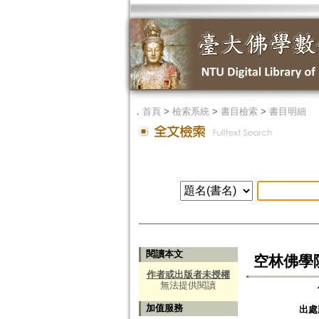
．
首頁
>
檢索系統
>
書目檢索
>
書目明細
閱讀本文
空林佛學
作者或出版者未授權
無法提供閱讀
加值服務
出處