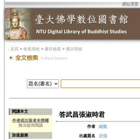
網站導覽
．
首頁
>
檢索系統
>
書目檢索
>
書目明細
閱讀本文
答武昌張淑時君
作者或出版者未授權
無法提供閱讀
作者
紹奘
加值服務
出處題名
正信