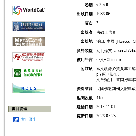
v.2 n.9
卷期
1933.06
出版日期
7
頁次
出版者
佛教正信會
出版地
漢口, 中國 [Hankou, Ch
資料類型
期刊論文=Journal Artic
使用語言
中文=Chinese
附註項
本文收錄於黃夏年主編，20
p.7原刊影印。
文章類別：答問,佛學
資料來源
民國佛教期刊文獻集成 v
415
點閱次數
2014.11.01
建檔日期
書目管理
2023.07.25
更新日期
書目匯出