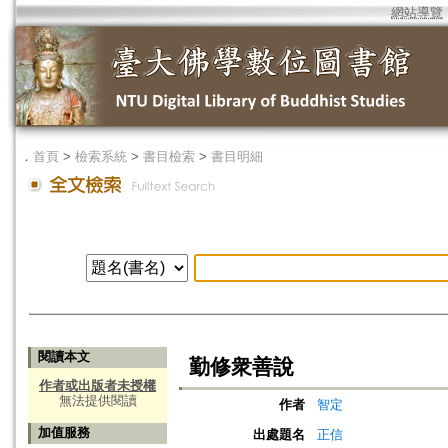
網站導覽
．
首頁
>
檢索系統
>
書目檢索
>
書目明細
閱讀本文
勤修衆善說
作者或出版者未授權
無法提供閱讀
作者
智定
加值服務
出處題名
正信