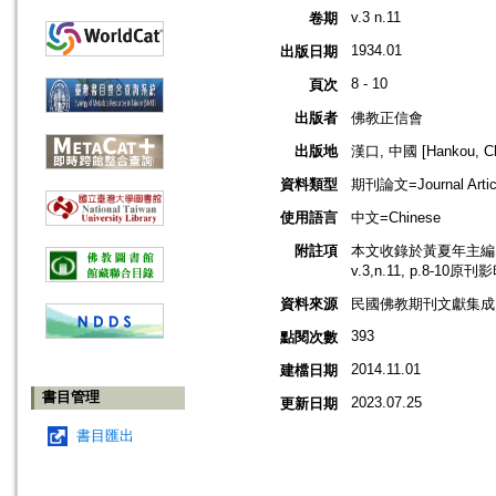
v.3 n.11
卷期
1934.01
出版日期
8 - 10
頁次
出版者
佛教正信會
出版地
漢口, 中國 [Hankou, Ch
資料類型
期刊論文=Journal Artic
使用語言
中文=Chinese
附註項
本文收錄於黃夏年主編，2
v.3,n.11, p.8-10原
資料來源
民國佛教期刊文獻集成 v
393
點閱次數
2014.11.01
建檔日期
書目管理
2023.07.25
更新日期
書目匯出