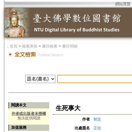
網站導覽
．
首頁
>
檢索系統
>
書目檢索
>
書目明細
閱讀本文
生死事大
作者或出版者未授權
無法提供閱讀
作者
智定
加值服務
出處題名
正信