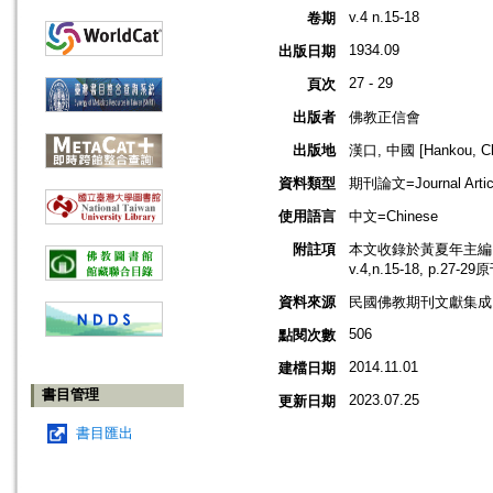
v.4 n.15-18
卷期
1934.09
出版日期
27 - 29
頁次
出版者
佛教正信會
出版地
漢口, 中國 [Hankou, Ch
資料類型
期刊論文=Journal Artic
使用語言
中文=Chinese
附註項
本文收錄於黃夏年主編，2
v.4,n.15-18, p.27-
資料來源
民國佛教期刊文獻集成 v
506
點閱次數
2014.11.01
建檔日期
書目管理
2023.07.25
更新日期
書目匯出