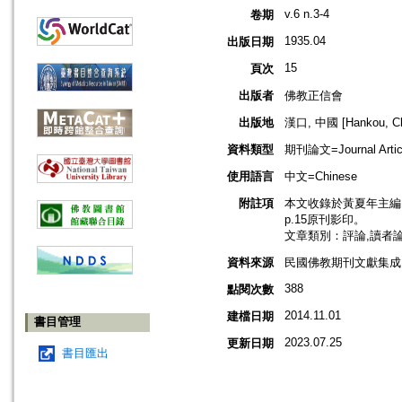
v.6 n.3-4
卷期
1935.04
出版日期
15
頁次
出版者
佛教正信會
出版地
漢口, 中國 [Hankou, Ch
資料類型
期刊論文=Journal Artic
使用語言
中文=Chinese
附註項
本文收錄於黃夏年主編，20
p.15原刊影印。
文章類別：評論,讀者
資料來源
民國佛教期刊文獻集成 v
388
點閱次數
2014.11.01
建檔日期
書目管理
2023.07.25
更新日期
書目匯出