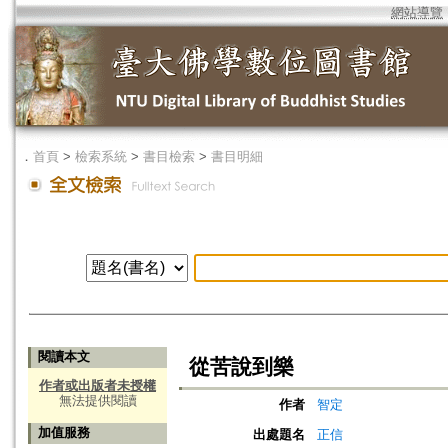
網站導覽
．
首頁
>
檢索系統
>
書目檢索
>
書目明細
閱讀本文
從苦說到樂
作者或出版者未授權
無法提供閱讀
作者
智定
加值服務
出處題名
正信