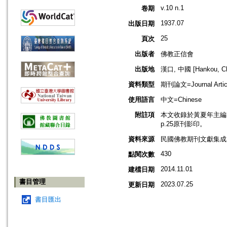
v.10 n.1
卷期
1937.07
出版日期
25
頁次
出版者
佛教正信會
出版地
漢口, 中國 [Hankou, Ch
資料類型
期刊論文=Journal Artic
使用語言
中文=Chinese
附註項
本文收錄於黃夏年主編，20
p.25原刊影印。
資料來源
民國佛教期刊文獻集成 v
430
點閱次數
2014.11.01
建檔日期
書目管理
2023.07.25
更新日期
書目匯出