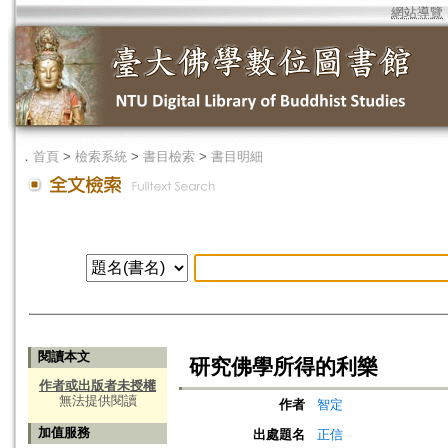
網站導覽
．
首頁
>
檢索系統
>
書目檢索
>
書目明細
閱讀本文
研究佛學所得的利樂
作者或出版者未授權
無法提供閱讀
作者
智定
加值服務
出處題名
正信