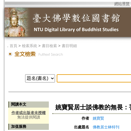
網站導覽
．
首頁
>
檢索系統
>
書目檢索
>
書目明細
閱讀本文
姚寶賢居士談佛教的無畏：
作者或出版者未授權
無法提供閱讀
作者
姚寶賢
加值服務
出處題名
佛教居士林特刊