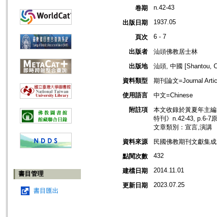
n.42-43
卷期
1937.05
出版日期
6 - 7
頁次
出版者
汕頭佛教居士林
出版地
汕頭, 中國 [Shantou, C
資料類型
期刊論文=Journal Artic
使用語言
中文=Chinese
附註項
本文收錄於黃夏年主編，2
特刊》n.42-43, p.6
文章類別：宣言,演講
資料來源
民國佛教期刊文獻集成 v
432
點閱次數
2014.11.01
建檔日期
書目管理
2023.07.25
更新日期
書目匯出