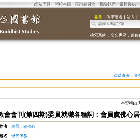
網站導覽
．
關於本館
．
諮詢委員會
．
聯絡我們
．
書目提供
．
｜
書目
｜
佛學著者
｜
站內
｜
檢索系統
．
全文專區
．
數位
進階查詢
．
查
本資料由
教會會刊(第四期)委員就職各種詞：會員虞佛心
作者
燈霞
;
虞佛心
題名
現代佛教