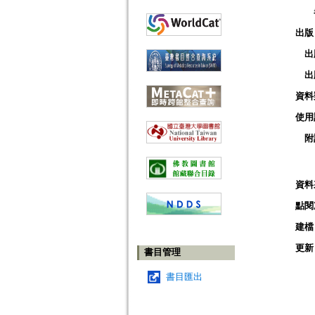
出版
出
出
資料
使用
附
資料
點閱
建檔
更新
書目管理
書目匯出