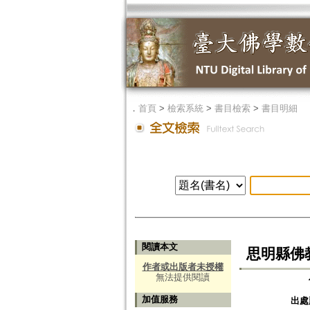
．
首頁
>
檢索系統
>
書目檢索
>
書目明細
閱讀本文
思明縣佛
作者或出版者未授權
無法提供閱讀
加值服務
出處