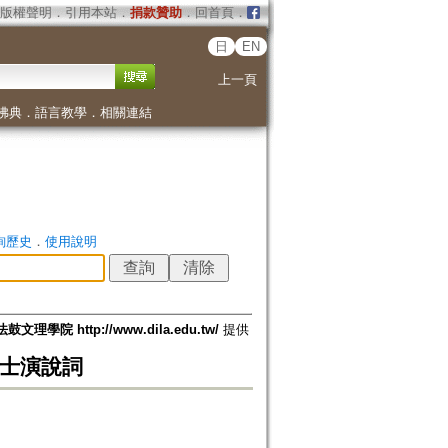
版權聲明
．
引用本站
．
捐款贊助
．
回首頁
．
日
EN
上一頁
佛典
．
語言教學
．
相關連結
詢歷史
．
使用說明
法鼓文理學院 http://www.dila.edu.tw/
提供
居士演說詞