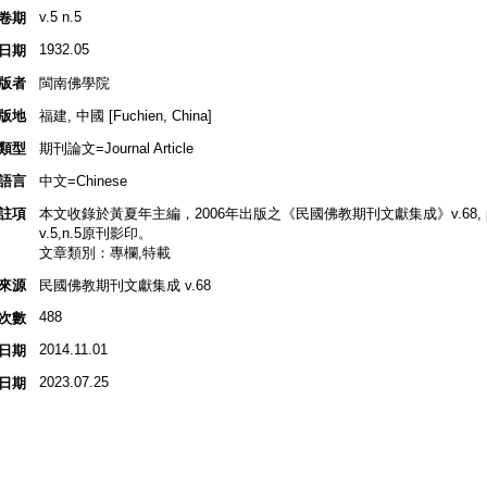
v.5 n.5
卷期
1932.05
日期
版者
閩南佛學院
版地
福建, 中國 [Fuchien, China]
類型
期刊論文=Journal Article
語言
中文=Chinese
註項
本文收錄於黃夏年主編，2006年出版之《民國佛教期刊文獻集成》v.68, p.1
v.5,n.5原刊影印。
文章類別：專欄,特載
來源
民國佛教期刊文獻集成 v.68
488
次數
2014.11.01
日期
2023.07.25
日期