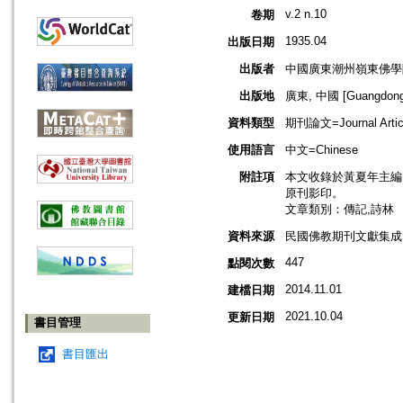
v.2 n.10
卷期
1935.04
出版日期
出版者
中國廣東潮州嶺東佛學
出版地
廣東, 中國 [Guangdong,
資料類型
期刊論文=Journal Artic
使用語言
中文=Chinese
附註項
本文收錄於黃夏年主編，20
原刊影印。
文章類別：傳記,詩林
資料來源
民國佛教期刊文獻集成 v
447
點閱次數
2014.11.01
建檔日期
2021.10.04
更新日期
書目管理
書目匯出