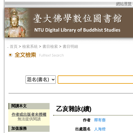
網站導覽
．
首頁
>
檢索系統
>
書目檢索
>
書目明細
閱讀本文
乙亥雜詠(續)
作者或出版者未授權
無法提供閱讀
作者
釋寄塵
加值服務
出處題名
人海燈