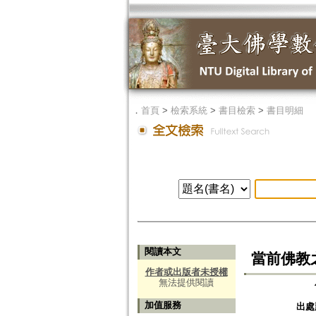
．
首頁
>
檢索系統
>
書目檢索
>
書目明細
閱讀本文
當前佛教
作者或出版者未授權
無法提供閱讀
加值服務
出處