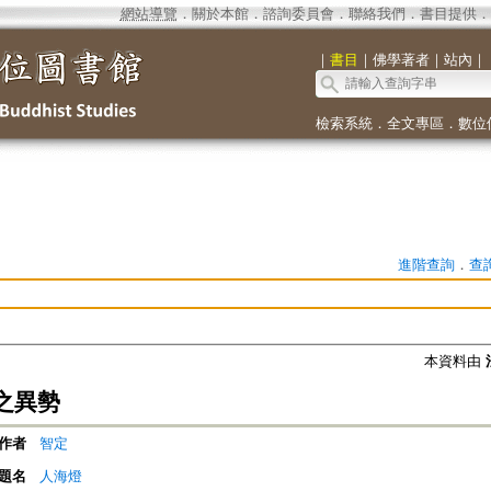
網站導覽
．
關於本館
．
諮詢委員會
．
聯絡我們
．
書目提供
．
｜
書目
｜
佛學著者
｜
站內
｜
檢索系統
．
全文專區
．
數位
進階查詢
．
查
本資料由
之異勢
作者
智定
題名
人海燈