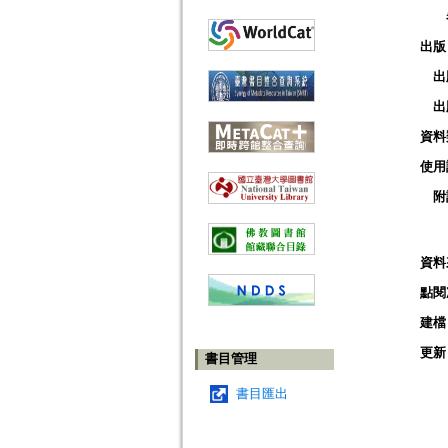
出版
出
出
資料
使用
附
資料
點閱
建檔
更新
書目管理
書目匯出