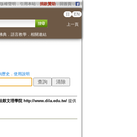
版權聲明
．
引用本站
．
捐款贊助
．
回首頁
．
日
EN
上一頁
佛典
．
語言教學
．
相關連結
詢歷史
．
使用說明
法鼓文理學院 http://www.dila.edu.tw/
提供