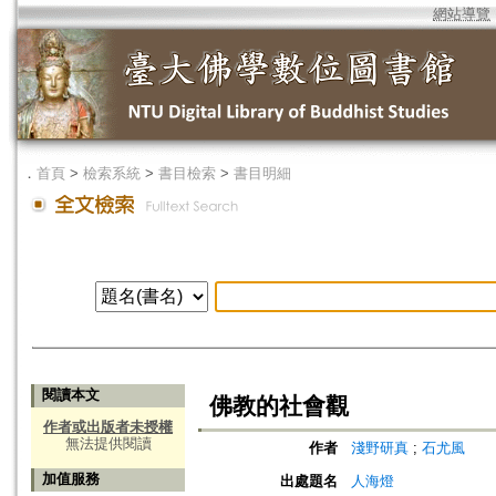
網站導覽
．
首頁
>
檢索系統
>
書目檢索
>
書目明細
閱讀本文
佛教的社會觀
作者或出版者未授權
無法提供閱讀
作者
淺野研真
;
石尤風
加值服務
出處題名
人海燈