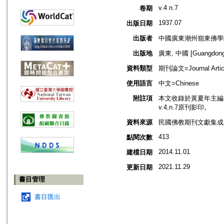
v.4 n.7
卷期
1937.07
出版日期
出版者
中國廣東潮州嶺東佛學
出版地
廣東, 中國 [Guangdong,
資料類型
期刊論文=Journal Artic
使用語言
中文=Chinese
附註項
本文收錄於黃夏年主編，2
v.4,n.7原刊影印。
資料來源
民國佛教期刊文獻集成 v
413
點閱次數
2014.11.01
建檔日期
2021.11.29
更新日期
書目管理
書目匯出