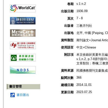
v.1 n.2
卷期
1936.09
出版日期
7 - 8
頁次
出版者
三教月刊社
出版地
北平, 中國 [Peiping, Ch
資料類型
期刊論文=Journal Artic
使用語言
中文=Chinese
附註項
本文收錄於黃夏年主編，2
v.1,n.2, p.7-8原刊影
文章類別：專欄,三教
資料來源
民國佛教期刊文獻集成 v
366
點閱次數
2014.11.01
建檔日期
書目管理
2023.07.25
更新日期
書目匯出