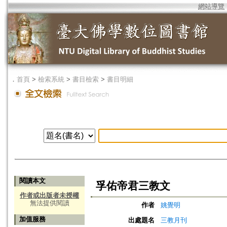
網站導覽
．
首頁
>
檢索系統
>
書目檢索
>
書目明細
閱讀本文
孚佑帝君三教文
作者或出版者未授權
無法提供閱讀
作者
姚覺明
加值服務
出處題名
三教月刊