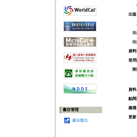
出版
出
出
資料
使用
附
資料
點閱
建檔
書目管理
更新
書目匯出