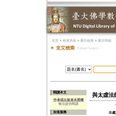
．
首頁
>
檢索系統
>
書目檢索
>
書目明細
閱讀本文
與太虛法
作者或出版者未授權
無法提供閱讀
加值服務
出處