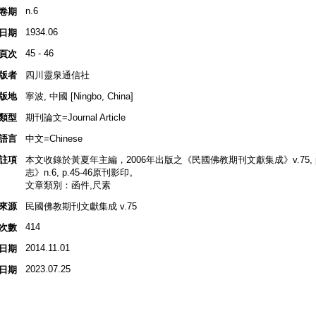
n.6
卷期
1934.06
日期
45 - 46
頁次
版者
四川靈泉通信社
版地
寧波, 中國 [Ningbo, China]
類型
期刊論文=Journal Article
語言
中文=Chinese
註項
本文收錄於黃夏年主編，2006年出版之《民國佛教期刊文獻集成》v.75, p.3
志》n.6, p.45-46原刊影印。
文章類別：函件,尺素
來源
民國佛教期刊文獻集成 v.75
414
次數
2014.11.01
日期
2023.07.25
日期