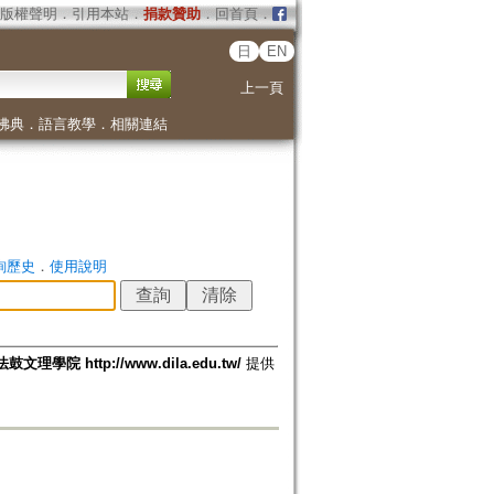
版權聲明
．
引用本站
．
捐款贊助
．
回首頁
．
日
EN
上一頁
佛典
．
語言教學
．
相關連結
詢歷史
．
使用說明
法鼓文理學院 http://www.dila.edu.tw/
提供