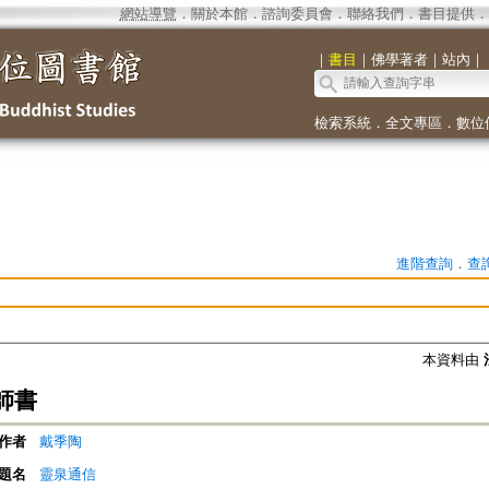
網站導覽
．
關於本館
．
諮詢委員會
．
聯絡我們
．
書目提供
．
｜
書目
｜
佛學著者
｜
站內
｜
檢索系統
．
全文專區
．
數位
進階查詢
．
查
本資料由
師書
作者
戴季陶
題名
靈泉通信