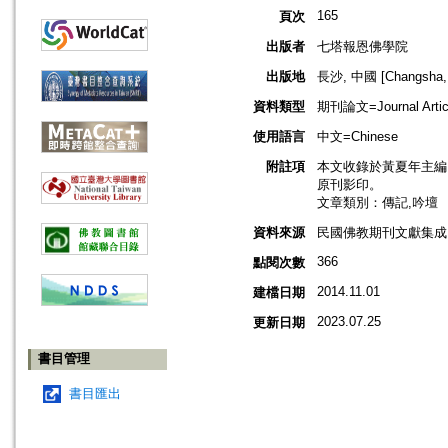
165
頁次
出版者
七塔報恩佛學院
出版地
長沙, 中國 [Changsha, 
資料類型
期刊論文=Journal Artic
使用語言
中文=Chinese
附註項
本文收錄於黃夏年主編，2
原刊影印。
文章類別：傳記,吟壇
資料來源
民國佛教期刊文獻集成 v
366
點閱次數
2014.11.01
建檔日期
2023.07.25
更新日期
書目管理
書目匯出