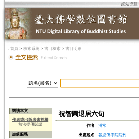
網站導覽
．
首頁
>
檢索系統
>
書目檢索
>
書目明細
閱讀本文
祝智圓退居六旬
作者或出版者未授權
無法提供閱讀
作者
溥常
加值服務
出處題名
報恩佛學院院刊