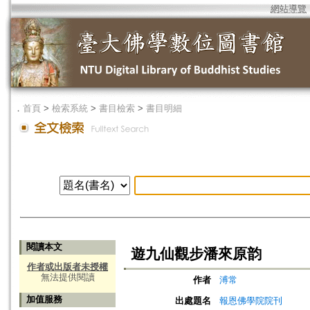
網站導覽
．
首頁
>
檢索系統
>
書目檢索
>
書目明細
閱讀本文
遊九仙觀步潘來原韵
作者或出版者未授權
無法提供閱讀
作者
溥常
加值服務
出處題名
報恩佛學院院刊