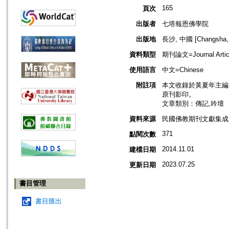
165
頁次
出版者
七塔報恩佛學院
出版地
長沙, 中國 [Changsha, 
資料類型
期刊論文=Journal Artic
使用語言
中文=Chinese
附註項
本文收錄於黃夏年主編，2
原刊影印。
文章類別：傳記,吟壇
資料來源
民國佛教期刊文獻集成 v
371
點閱次數
2014.11.01
建檔日期
2023.07.25
更新日期
書目管理
書目匯出