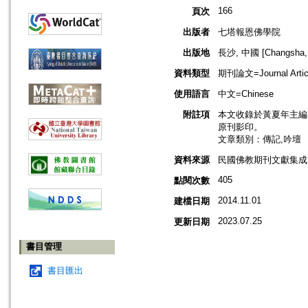
166
頁次
出版者
七塔報恩佛學院
出版地
長沙, 中國 [Changsha, 
資料類型
期刊論文=Journal Artic
使用語言
中文=Chinese
附註項
本文收錄於黃夏年主編，2
原刊影印。
文章類別：傳記,吟壇
資料來源
民國佛教期刊文獻集成 v
405
點閱次數
2014.11.01
建檔日期
2023.07.25
更新日期
書目管理
書目匯出