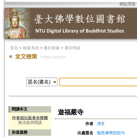
網站導覽
．
首頁
>
檢索系統
>
書目檢索
>
書目明細
閱讀本文
遊福嚴寺
作者或出版者未授權
無法提供閱讀
作者
溥常
加值服務
出處題名
報恩佛學院院刊