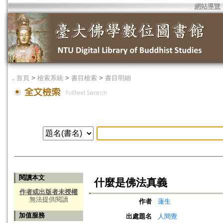
網站導覽
．
首頁
>
檢索系統
>
書目檢索
>
書目明細
閱讀本文
什麼是佛法真義
作者或出版者未授權
無法提供閱讀
作者
蓮生
加值服務
出處題名
人間覺