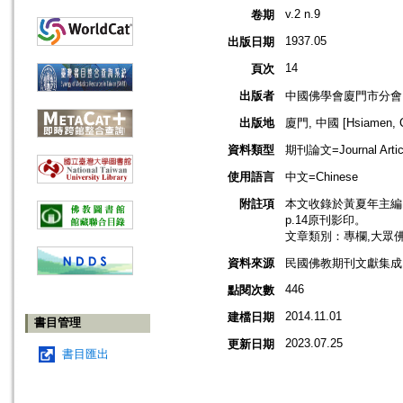
v.2 n.9
卷期
1937.05
出版日期
14
頁次
出版者
中國佛學會廈門市分會
出版地
廈門, 中國 [Hsiamen, C
資料類型
期刊論文=Journal Artic
使用語言
中文=Chinese
附註項
本文收錄於黃夏年主編，20
p.14原刊影印。
文章類別：專欄,大眾
資料來源
民國佛教期刊文獻集成 v
446
點閱次數
2014.11.01
建檔日期
書目管理
2023.07.25
更新日期
書目匯出