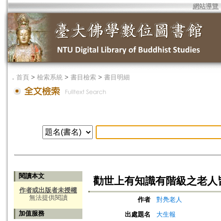
網站導覽
．
首頁
>
檢索系統
>
書目檢索
>
書目明細
閱讀本文
勸世上有知識有階級之老人
作者或出版者未授權
無法提供閱讀
作者
對鳧老人
加值服務
出處題名
大生報