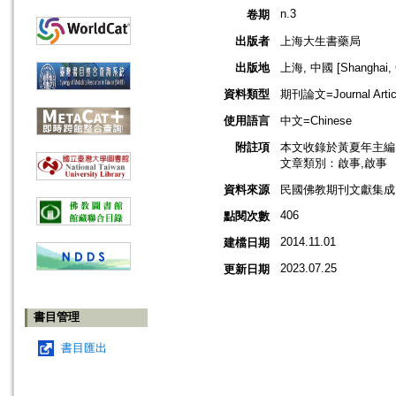
n.3
卷期
出版者
上海大生書藥局
出版地
上海, 中國 [Shanghai, 
資料類型
期刊論文=Journal Artic
使用語言
中文=Chinese
附註項
本文收錄於黃夏年主編，2
文章類別：啟事,啟事
資料來源
民國佛教期刊文獻集成 v
406
點閱次數
2014.11.01
建檔日期
2023.07.25
更新日期
書目管理
書目匯出