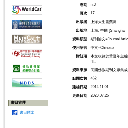
n.3
卷期
17
頁次
出版者
上海大生書藥局
出版地
上海, 中國 [Shanghai, 
資料類型
期刊論文=Journal Artic
使用語言
中文=Chinese
附註項
本文收錄於黃夏年主編，2
印。
資料來源
民國佛教期刊文獻集成 v
462
點閱次數
2014.11.01
建檔日期
2023.07.25
更新日期
書目管理
書目匯出