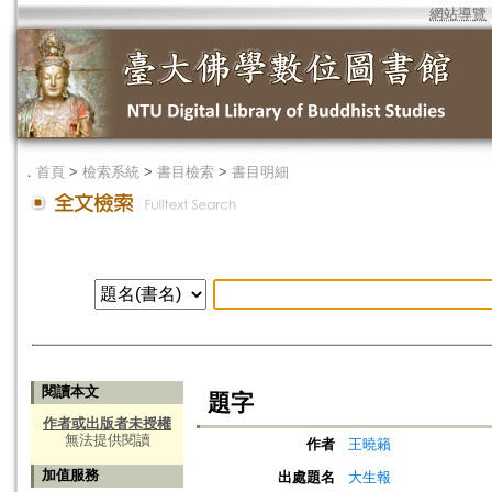
網站導覽
．
首頁
>
檢索系統
>
書目檢索
>
書目明細
閱讀本文
題字
作者或出版者未授權
無法提供閱讀
作者
王曉籟
加值服務
出處題名
大生報