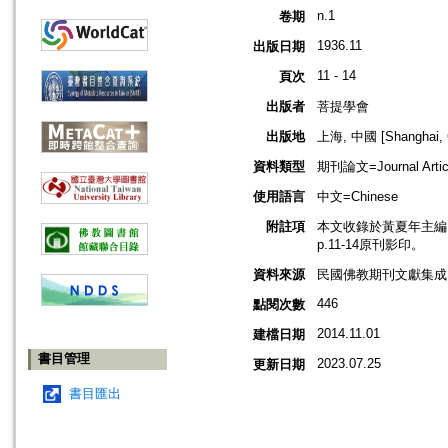
n.1
卷期
1936.11
出版日期
11 - 14
頁次
出版者
菩提學會
出版地
上海, 中國 [Shanghai, 
資料類型
期刊論文=Journal Artic
使用語言
中文=Chinese
附註項
本文收錄於黃夏年主編，20
p.11-14原刊影印。
資料來源
民國佛教期刊文獻集成 v
446
點閱次數
2014.11.01
建檔日期
書目管理
2023.07.25
更新日期
書目匯出