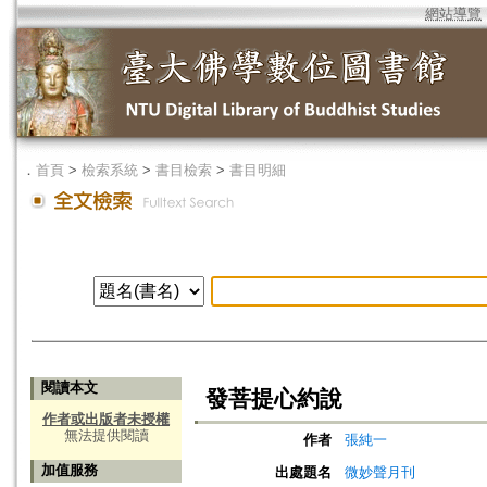
網站導覽
．
首頁
>
檢索系統
>
書目檢索
>
書目明細
閱讀本文
發菩提心約說
作者或出版者未授權
無法提供閱讀
作者
張純一
加值服務
出處題名
微妙聲月刊