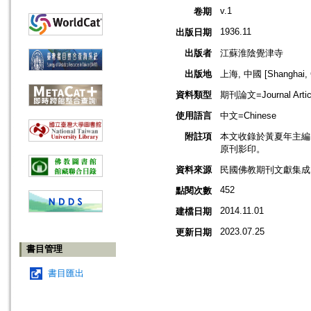
v.1
卷期
1936.11
出版日期
出版者
江蘇淮陰覺津寺
出版地
上海, 中國 [Shanghai, 
資料類型
期刊論文=Journal Artic
使用語言
中文=Chinese
附註項
本文收錄於黃夏年主編，2
原刊影印。
資料來源
民國佛教期刊文獻集成 v
452
點閱次數
2014.11.01
建檔日期
2023.07.25
更新日期
書目管理
書目匯出