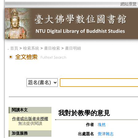
網站導覽
．
首頁
>
檢索系統
>
書目檢索
>
書目明細
閱讀本文
我對於教學的意見
作者或出版者未授權
無法提供閱讀
作者
塊然
加值服務
出處題名
覺津雜志