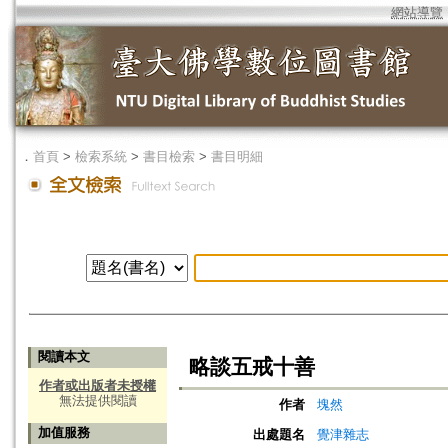
網站導覽
．
首頁
>
檢索系統
>
書目檢索
>
書目明細
閱讀本文
略談五戒十善
作者或出版者未授權
無法提供閱讀
作者
塊然
加值服務
出處題名
覺津雜志