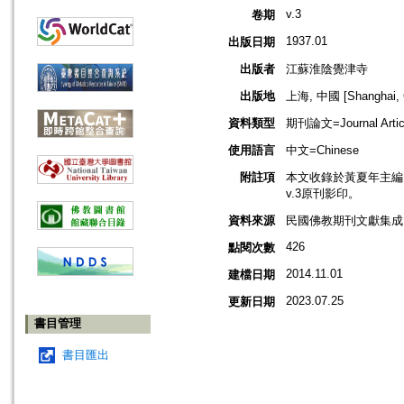
v.3
卷期
1937.01
出版日期
出版者
江蘇淮陰覺津寺
出版地
上海, 中國 [Shanghai, 
資料類型
期刊論文=Journal Artic
使用語言
中文=Chinese
附註項
本文收錄於黃夏年主編，2
v.3原刊影印。
資料來源
民國佛教期刊文獻集成 v
426
點閱次數
2014.11.01
建檔日期
2023.07.25
更新日期
書目管理
書目匯出