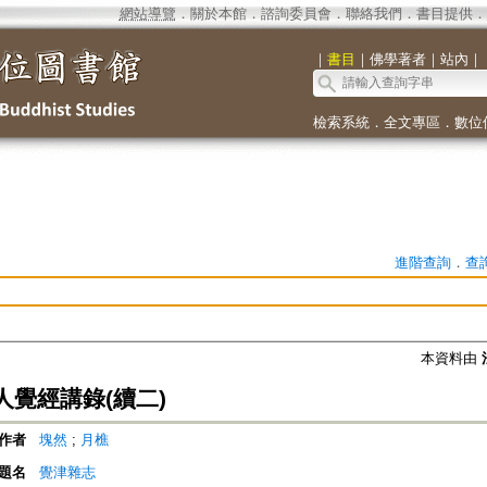
網站導覽
．
關於本館
．
諮詢委員會
．
聯絡我們
．
書目提供
．
｜
書目
｜
佛學著者
｜
站內
｜
檢索系統
．
全文專區
．
數位
進階查詢
．
查
本資料由
人覺經講錄(續二)
作者
塊然
;
月樵
題名
覺津雜志