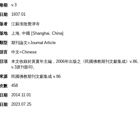
v.3
卷期
1937.01
日期
版者
江蘇淮陰覺津寺
版地
上海, 中國 [Shanghai, China]
類型
期刊論文=Journal Article
語言
中文=Chinese
註項
本文收錄於黃夏年主編，2006年出版之《民國佛教期刊文獻集成》v.86, p.1
v.3原刊影印。
來源
民國佛教期刊文獻集成 v.86
458
次數
2014.11.01
日期
2023.07.25
日期