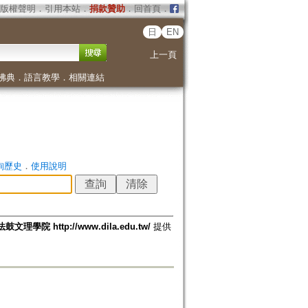
版權聲明
．
引用本站
．
捐款贊助
．
回首頁
．
日
EN
上一頁
佛典
．
語言教學
．
相關連結
詢歷史
．
使用說明
法鼓文理學院 http://www.dila.edu.tw/
提供