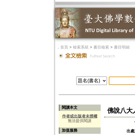
．
首頁
>
檢索系統
>
書目檢索
>
書目明細
閱讀本文
佛說八大
作者或出版者未授權
無法提供閱讀
加值服務
出處