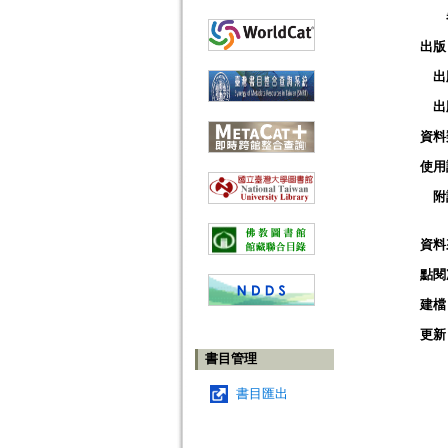
出版
出
出
資料
使用
附
資料
點閱
建檔
更新
書目管理
書目匯出