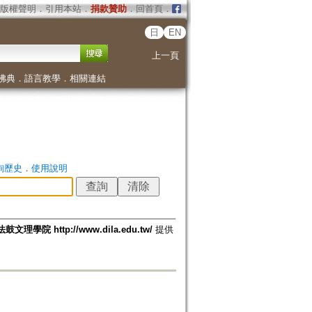
版權聲明
．
引用本站
．
捐款贊助
．
回首頁
．
日
EN
上一頁
佛典
．
語言教學
．
相關連結
詢歷史
．
使用說明
法鼓文理學院 http://www.dila.edu.tw/
提供