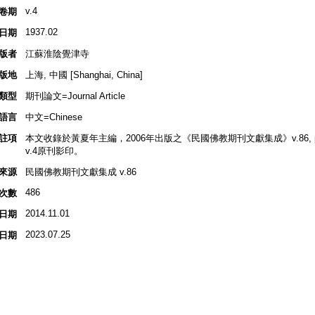
v.4
卷期
1937.02
日期
版者
江蘇淮陰覺津寺
版地
上海, 中國 [Shanghai, China]
類型
期刊論文=Journal Article
語言
中文=Chinese
註項
本文收錄於黃夏年主編，2006年出版之《民國佛教期刊文獻集成》v.86, p.1
v.4原刊影印。
來源
民國佛教期刊文獻集成 v.86
486
次數
2014.11.01
日期
2023.07.25
日期