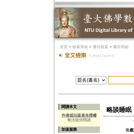
．
首頁
>
檢索系統
>
書目檢索
>
書目明細
閱讀本文
略談睡眠
作者或出版者未授權
無法提供閱讀
加值服務
出處