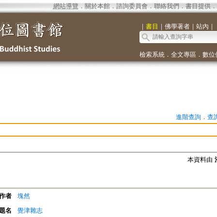
網站導覽
．
關於本館
．
諮詢委員會
．
聯絡我們
．
書目提供
．
｜
書目
｜
佛學著者
｜
站內
｜
檢索系統
．
全文專區
．
數位
進階查詢
．
查
本資料由
作者
塊然
題名
覺津雜志