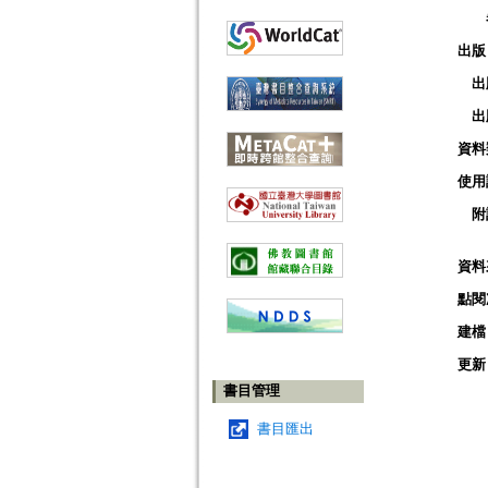
出版
出
出
資料
使用
附
資料
點閱
建檔
更新
書目管理
書目匯出