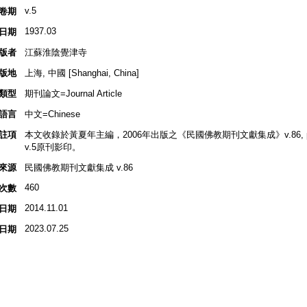
v.5
卷期
1937.03
日期
版者
江蘇淮陰覺津寺
版地
上海, 中國 [Shanghai, China]
類型
期刊論文=Journal Article
語言
中文=Chinese
註項
本文收錄於黃夏年主編，2006年出版之《民國佛教期刊文獻集成》v.86, p.2
v.5原刊影印。
來源
民國佛教期刊文獻集成 v.86
460
次數
2014.11.01
日期
2023.07.25
日期