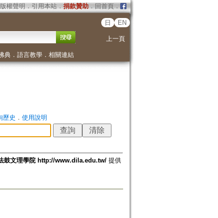
版權聲明
．
引用本站
．
捐款贊助
．
回首頁
．
日
EN
上一頁
佛典
．
語言教學
．
相關連結
詢歷史
．
使用說明
法鼓文理學院 http://www.dila.edu.tw/
提供