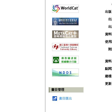
出版
出
出
資料
使用
附
資料
點閱
建檔
更新
書目管理
書目匯出