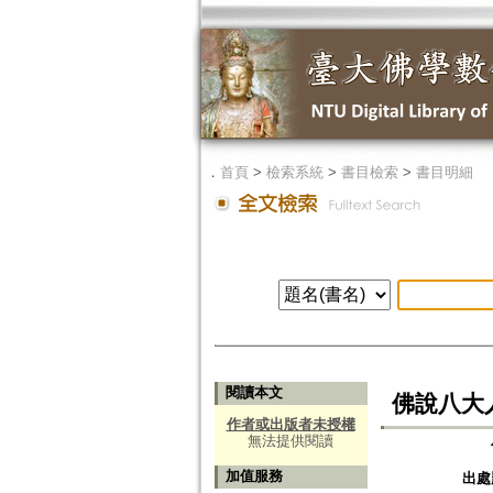
．
首頁
>
檢索系統
>
書目檢索
>
書目明細
閱讀本文
佛說八大
作者或出版者未授權
無法提供閱讀
加值服務
出處