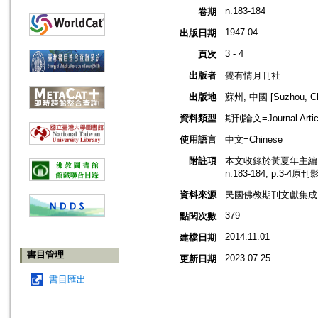
n.183-184
卷期
1947.04
出版日期
3 - 4
頁次
出版者
覺有情月刊社
出版地
蘇州, 中國 [Suzhou, Ch
資料類型
期刊論文=Journal Artic
使用語言
中文=Chinese
附註項
本文收錄於黃夏年主編，2
n.183-184, p.3-4原
資料來源
民國佛教期刊文獻集成 v
379
點閱次數
2014.11.01
建檔日期
書目管理
2023.07.25
更新日期
書目匯出