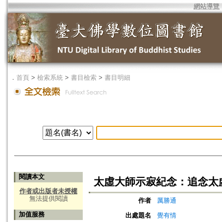
網站導覽
．
首頁
>
檢索系統
>
書目檢索
>
書目明細
閱讀本文
太虛大師示寂紀念：追念太
作者或出版者未授權
無法提供閱讀
作者
厲勝通
加值服務
出處題名
覺有情