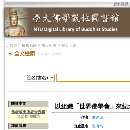
網站導覽
．
首頁
>
檢索系統
>
書目檢索
>
書目明細
閱讀本文
以組織「世界佛學會」來紀
作者或出版者未授權
無法提供閱讀
作者
廉達因
加值服務
出處題名
覺有情