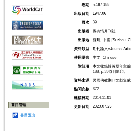
n.187-188
卷期
1947.06
出版日期
39
頁次
出版者
覺有情月刊社
出版地
蘇州, 中國 [Suzhou, Ch
資料類型
期刊論文=Journal Artic
使用語言
中文=Chinese
附註項
本文收錄於黃夏年主編，20
188, p.39原刊影印。
資料來源
民國佛教期刊文獻集成 v
372
點閱次數
2014.11.01
建檔日期
書目管理
2023.07.25
更新日期
書目匯出