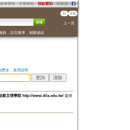
版權聲明
．
引用本站
．
捐款贊助
．
回首頁
．
日
EN
上一頁
佛典
．
語言教學
．
相關連結
詢歷史
．
使用說明
法鼓文理學院 http://www.dila.edu.tw/
提供