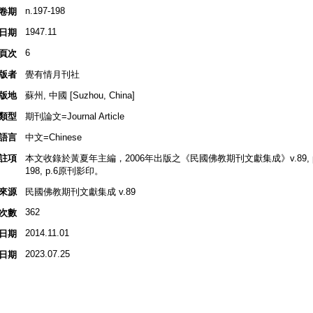
n.197-198
卷期
1947.11
日期
6
頁次
版者
覺有情月刊社
版地
蘇州, 中國 [Suzhou, China]
類型
期刊論文=Journal Article
語言
中文=Chinese
註項
本文收錄於黃夏年主編，2006年出版之《民國佛教期刊文獻集成》v.89, p.28
198, p.6原刊影印。
來源
民國佛教期刊文獻集成 v.89
362
次數
2014.11.01
日期
2023.07.25
日期