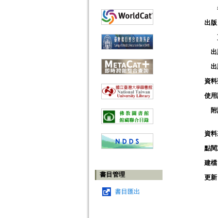
出版
出
出
資料
使用
附
資料
點閱
建檔
書目管理
更新
書目匯出