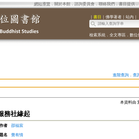
網站導覽
．
關於本館
．
諮詢委員會
．
聯絡我們
．
書目提供
．
｜
書目
｜
佛學著者
｜
站內
｜
檢索系統
．
全文專區
．
數位
進階查詢
．
查
本資料由
服務社緣起
作者
卲福宸
題名
覺有情