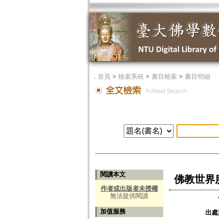
．
首頁
>
檢索系統
>
書目檢索
>
書目明細
閱讀本文
佛教世界
作者或出版者未授權
無法提供閱讀
加值服務
出處