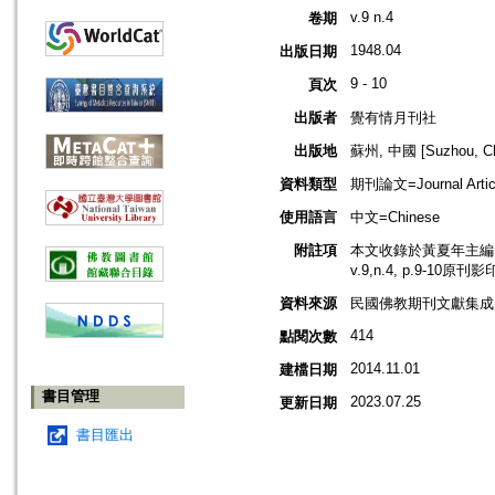
v.9 n.4
卷期
1948.04
出版日期
9 - 10
頁次
出版者
覺有情月刊社
出版地
蘇州, 中國 [Suzhou, Ch
資料類型
期刊論文=Journal Artic
使用語言
中文=Chinese
附註項
本文收錄於黃夏年主編，2
v.9,n.4, p.9-10原刊
資料來源
民國佛教期刊文獻集成 v
414
點閱次數
2014.11.01
建檔日期
書目管理
2023.07.25
更新日期
書目匯出