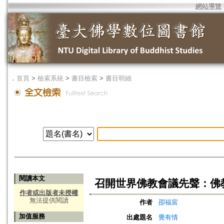
網站導覽
．
首頁
>
檢索系統
>
書目檢索
>
書目明細
閱讀本文
召開世界佛教會議先聲：佛
作者或出版者未授權
無法提供閱讀
作者
卲福宸
加值服務
出處題名
覺有情