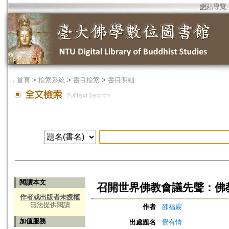
網站導覽
．
首頁
>
檢索系統
>
書目檢索
>
書目明細
閱讀本文
召開世界佛教會議先聲：佛
作者或出版者未授權
無法提供閱讀
作者
卲福宸
加值服務
出處題名
覺有情