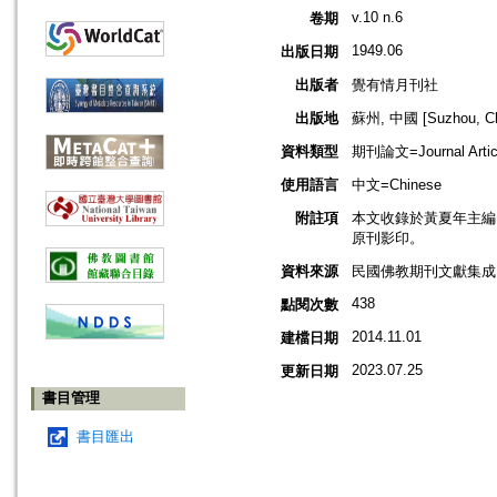
v.10 n.6
卷期
1949.06
出版日期
出版者
覺有情月刊社
出版地
蘇州, 中國 [Suzhou, Ch
資料類型
期刊論文=Journal Artic
使用語言
中文=Chinese
附註項
本文收錄於黃夏年主編，20
原刊影印。
資料來源
民國佛教期刊文獻集成 v
438
點閱次數
2014.11.01
建檔日期
2023.07.25
更新日期
書目管理
書目匯出