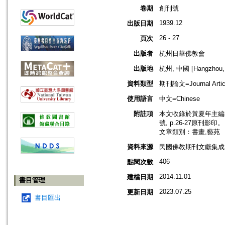
卷期
創刊號
1939.12
出版日期
26 - 27
頁次
出版者
杭州日華佛教會
出版地
杭州, 中國 [Hangzhou, 
資料類型
期刊論文=Journal Artic
使用語言
中文=Chinese
附註項
本文收錄於黃夏年主編，2
號, p.26-27原刊影印。
文章類別：書畫,藝苑
資料來源
民國佛教期刊文獻集成 v
406
點閱次數
2014.11.01
建檔日期
書目管理
2023.07.25
更新日期
書目匯出