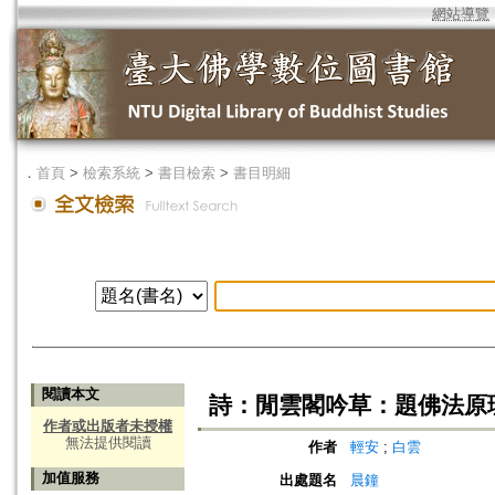
網站導覽
．
首頁
>
檢索系統
>
書目檢索
>
書目明細
閱讀本文
詩：閒雲閣吟草：題佛法原理
作者或出版者未授權
無法提供閱讀
作者
輕安
;
白雲
加值服務
出處題名
晨鐘