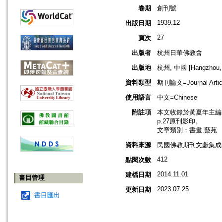
卷期
創刊號
1939.12
出版日期
27
頁次
出版者
杭州日華佛教會
出版地
杭州, 中國 [Hangzhou, 
資料類型
期刊論文=Journal Artic
使用語言
中文=Chinese
附註項
本文收錄於黃夏年主編，2
p.27原刊影印。
文章類別：書畫,藝苑
資料來源
民國佛教期刊文獻集成 v
412
點閱次數
2014.11.01
建檔日期
書目管理
2023.07.25
更新日期
書目匯出