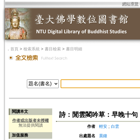
網站導覽
．
首頁
>
檢索系統
>
書目檢索
>
書目明細
閱讀本文
詩：閒雲閣吟草：早晚十句
作者或出版者未授權
無法提供閱讀
作者
輕安
;
白雲
加值服務
出處題名
晨鐘