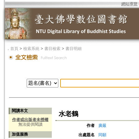
網站導覽
．
首頁
>
檢索系統
>
書目檢索
>
書目明細
閱讀本文
水老鶴
作者或出版者未授權
無法提供閱讀
作者
廣嚴
加值服務
出處題名
同願