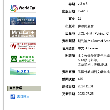
v.3 n.6
卷期
1942.06
出版日期
13
頁次
出版者
佛教同願會
出版地
北京, 中國 [Peking, Ch
資料類型
期刊論文=Journal Artic
使用語言
中文=Chinese
附註項
本文收錄於黃夏年主編，20
p.13原刊影印。
文章類別：專欄,網珠
資料來源
民國佛教期刊文獻集成 v
475
點閱次數
2014.11.01
建檔日期
書目管理
2023.07.25
更新日期
書目匯出