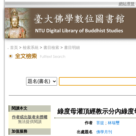
網站導覽
．
首頁
>
檢索系統
>
書目檢索
>
書目明細
閱讀本文
綠度母灌頂經教示分內綠度
作者或出版者未授權
無法提供閱讀
作者
菩提
;
林瑞璽
加值服務
出處題名
佛學月刊