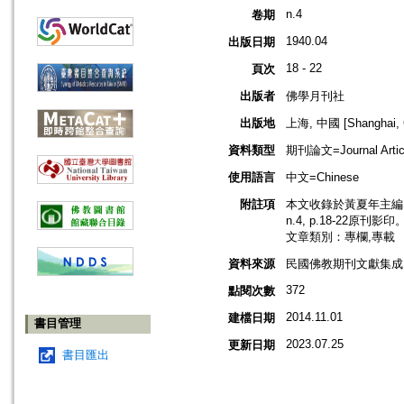
n.4
卷期
1940.04
出版日期
18 - 22
頁次
出版者
佛學月刊社
出版地
上海, 中國 [Shanghai, 
資料類型
期刊論文=Journal Artic
使用語言
中文=Chinese
附註項
本文收錄於黃夏年主編，2
n.4, p.18-22原刊影印
文章類別：專欄,專載
資料來源
民國佛教期刊文獻集成 v
372
點閱次數
2014.11.01
建檔日期
書目管理
2023.07.25
更新日期
書目匯出