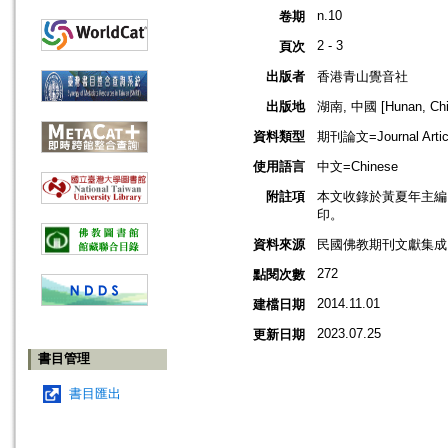
n.10
卷期
2 - 3
頁次
出版者
香港青山覺音社
出版地
湖南, 中國 [Hunan, Chi
資料類型
期刊論文=Journal Artic
使用語言
中文=Chinese
附註項
本文收錄於黃夏年主編，20
印。
資料來源
民國佛教期刊文獻集成 v
272
點閱次數
2014.11.01
建檔日期
2023.07.25
更新日期
書目管理
書目匯出