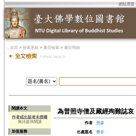
網站導覽
．
首頁
>
檢索系統
>
書目檢索
>
書目明細
閱讀本文
為普照寺僧及藏經殉難誌哀
作者或出版者未授權
無法提供閱讀
作者
慧森
加值服務
出處題名
覺音