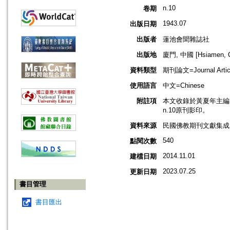
n.10
卷期
1943.07
出版日期
出版者
蓮池會聞雜誌社
出版地
廈門, 中國 [Hsiamen, C
資料類型
期刊論文=Journal Artic
使用語言
中文=Chinese
附註項
本文收錄於黃夏年主編，2
n.10原刊影印。
資料來源
民國佛教期刊文獻集成 v
540
點閱次數
2014.11.01
建檔日期
2023.07.25
更新日期
書目管理
書目匯出