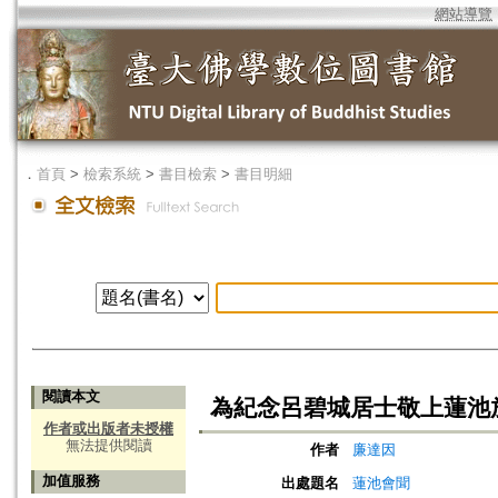
網站導覽
．
首頁
>
檢索系統
>
書目檢索
>
書目明細
閱讀本文
為紀念呂碧城居士敬上蓮池
作者或出版者未授權
無法提供閱讀
作者
廉達因
加值服務
出處題名
蓮池會聞