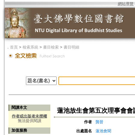
網站導覽
．
首頁
>
檢索系統
>
書目檢索
>
書目明細
閱讀本文
蓮池放生會第五次理事會會
作者或出版者未授權
無法提供閱讀
作者
龔晉
加值服務
出處題名
蓮池會聞