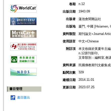
n.12
卷期
1943.09
出版日期
出版者
蓮池會聞雜誌社
出版地
廈門, 中國 [Hsiamen, C
資料類型
期刊論文=Journal Artic
使用語言
中文=Chinese
附註項
本文收錄於黃夏年主編，2
n.12原刊影印。
文章類別：編輯室,會
資料來源
民國佛教期刊文獻集成 v
329
點閱次數
2014.11.01
建檔日期
2023.07.25
更新日期
書目管理
書目匯出