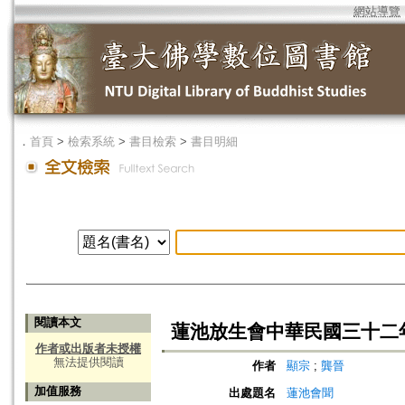
網站導覽
．
首頁
>
檢索系統
>
書目檢索
>
書目明細
閱讀本文
蓮池放生會中華民國三十二
作者或出版者未授權
無法提供閱讀
作者
顯宗
;
龔晉
加值服務
出處題名
蓮池會聞