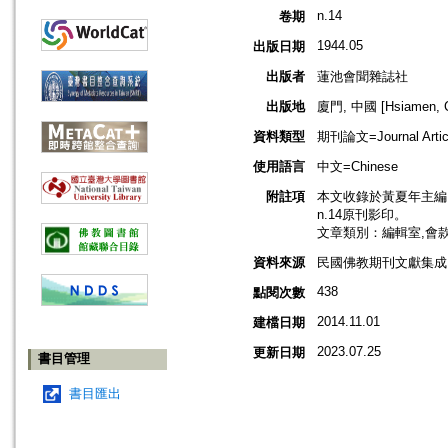
n.14
卷期
1944.05
出版日期
出版者
蓮池會聞雜誌社
出版地
廈門, 中國 [Hsiamen, C
資料類型
期刊論文=Journal Artic
使用語言
中文=Chinese
附註項
本文收錄於黃夏年主編，2
n.14原刊影印。
文章類別：編輯室,會
資料來源
民國佛教期刊文獻集成 v
438
點閱次數
2014.11.01
建檔日期
2023.07.25
更新日期
書目管理
書目匯出