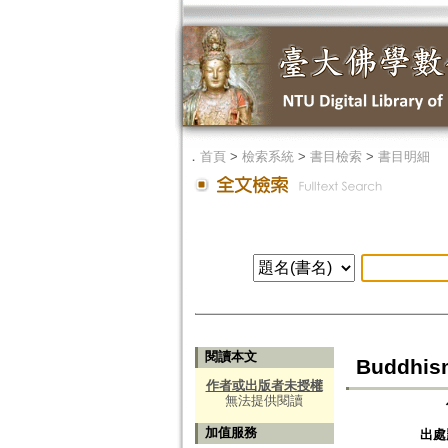
．
首頁
>
檢索系統
>
書目檢索
>
書目明細
閱讀本文
Buddhism 
作者或出版者未授權
無法提供閱讀
加值服務
出處