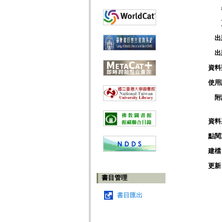
出
出
資料
使用
附
資料
點閱
建檔
更新
書目管理
書目匯出