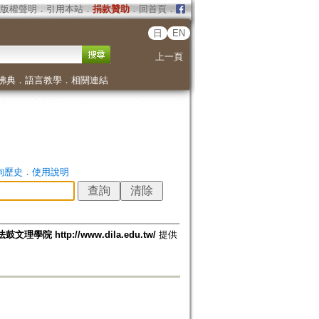
版權聲明
．
引用本站
．
捐款贊助
．
回首頁
．
日
EN
上一頁
佛典
．
語言教學
．
相關連結
詢歷史
．
使用說明
法鼓文理學院 http://www.dila.edu.tw/
提供