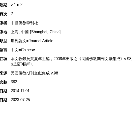
v.1 n.2
卷期
2
頁次
版者
中國佛教季刊社
版地
上海, 中國 [Shanghai, China]
類型
期刊論文=Journal Article
語言
中文=Chinese
註項
本文收錄於黃夏年主編，2006年出版之《民國佛教期刊文獻集成》v.98, p.2
p.2原刊影印。
來源
民國佛教期刊文獻集成 v.98
382
次數
2014.11.01
日期
2023.07.25
日期