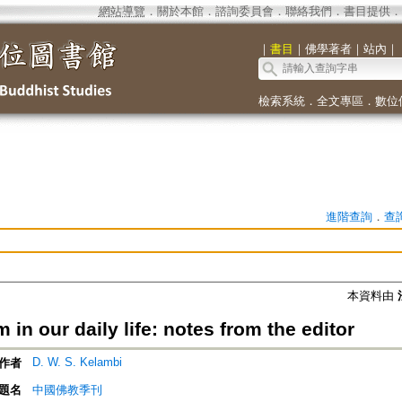
網站導覽
．
關於本館
．
諮詢委員會
．
聯絡我們
．
書目提供
．
｜
書目
｜
佛學著者
｜
站內
｜
檢索系統
．
全文專區
．
數位
進階查詢
．
查
本資料由
in our daily life: notes from the editor
D. W. S. Kelambi
作者
題名
中國佛教季刊