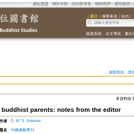
網站導覽
．
關於本館
．
諮詢委員會
．
聯絡我們
．
書目提供
．
｜
書目
｜
佛學著者
｜
站內
｜
檢索系統
．
全文專區
．
數位
進階查詢
．
查
本資料由
 buddhist parents: notes from the editor
D. W. S. Kelambi
作者
題名
中國佛教季刊