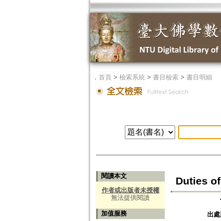
．
首頁
>
檢索系統
>
書目檢索
>
書目明細
閱讀本文
Duties of
作者或出版者未授權
無法提供閱讀
加值服務
出處