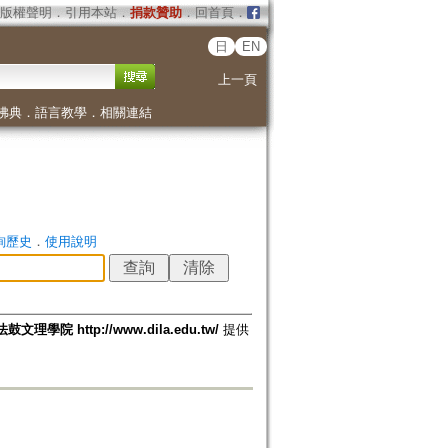
版權聲明
．
引用本站
．
捐款贊助
．
回首頁
．
日
EN
上一頁
佛典
．
語言教學
．
相關連結
詢歷史
．
使用說明
法鼓文理學院 http://www.dila.edu.tw/
提供