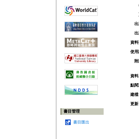
出
出
資料
使用
附
資料
點閱
建檔
更新
書目管理
書目匯出