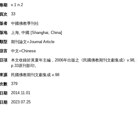
v.1 n.2
卷期
33
頁次
版者
中國佛教季刊社
版地
上海, 中國 [Shanghai, China]
類型
期刊論文=Journal Article
語言
中文=Chinese
註項
本文收錄於黃夏年主編，2006年出版之《民國佛教期刊文獻集成》v.98, p.3
p.33原刊影印。
來源
民國佛教期刊文獻集成 v.98
379
次數
2014.11.01
日期
2023.07.25
日期