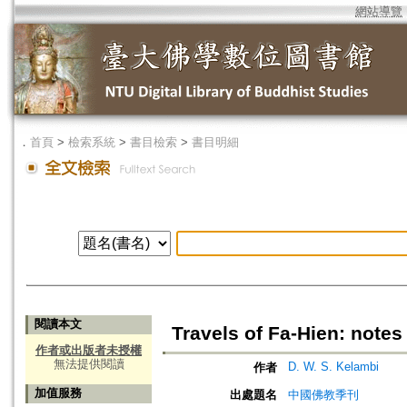
網站導覽
．
首頁
>
檢索系統
>
書目檢索
>
書目明細
閱讀本文
Travels of Fa-Hien: notes
作者或出版者未授權
無法提供閱讀
D. W. S. Kelambi
作者
加值服務
出處題名
中國佛教季刊