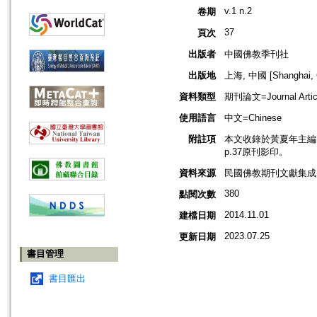
v.1 n.2
卷期
37
頁次
出版者
中國佛教季刊社
出版地
上海, 中國 [Shanghai, 
資料類型
期刊論文=Journal Artic
使用語言
中文=Chinese
附註項
本文收錄於黃夏年主編，2
p.37原刊影印。
資料來源
民國佛教期刊文獻集成 v
380
點閱次數
2014.11.01
建檔日期
2023.07.25
更新日期
書目管理
書目匯出