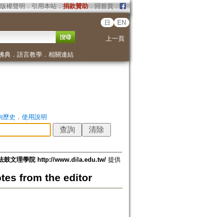
版權聲明
．
引用本站
．
捐款贊助
．
回首頁
．
日
EN
上一頁
佛典
．
語言教學
．
相關連結
詢歷史
．
使用說明
法鼓文理學院 http://www.dila.edu.tw/
提供
tes from the editor