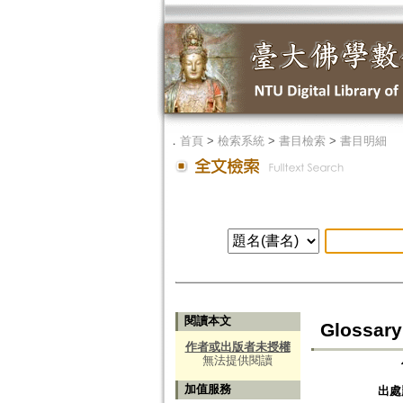
．
首頁
>
檢索系統
>
書目檢索
>
書目明細
閱讀本文
Glossary
作者或出版者未授權
無法提供閱讀
加值服務
出處