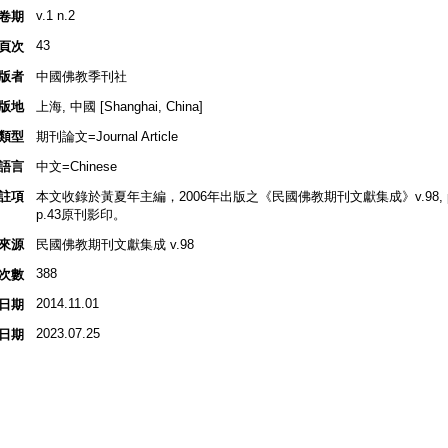
v.1 n.2
卷期
43
頁次
版者
中國佛教季刊社
版地
上海, 中國 [Shanghai, China]
類型
期刊論文=Journal Article
語言
中文=Chinese
註項
本文收錄於黃夏年主編，2006年出版之《民國佛教期刊文獻集成》v.98, p.3
p.43原刊影印。
來源
民國佛教期刊文獻集成 v.98
388
次數
2014.11.01
日期
2023.07.25
日期