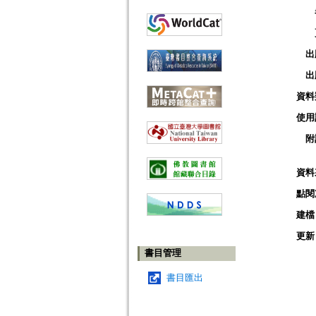
出
出
資料
使用
附
資料
點閱
建檔
更新
書目管理
書目匯出