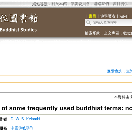
網站導覽
．
關於本館
．
諮詢委員會
．
聯絡我們
．
書目提供
．
｜
書目
｜
佛學著者
｜
站內
｜
檢索系統
．
全文專區
．
數位
進階查詢
．
查
本資料由
 of some frequently used buddhist terms: no
D. W. S. Kelambi
作者
題名
中國佛教季刊