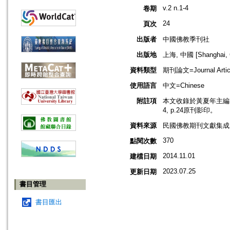
v.2 n.1-4
卷期
24
頁次
出版者
中國佛教季刊社
出版地
上海, 中國 [Shanghai, 
資料類型
期刊論文=Journal Artic
使用語言
中文=Chinese
附註項
本文收錄於黃夏年主編，2
4, p.24原刊影印。
資料來源
民國佛教期刊文獻集成 v
370
點閱次數
2014.11.01
建檔日期
2023.07.25
更新日期
書目管理
書目匯出