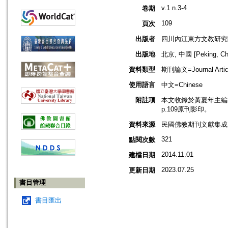
v.1 n.3-4
卷期
109
頁次
出版者
四川內江東方文教研究
出版地
北京, 中國 [Peking, Ch
資料類型
期刊論文=Journal Artic
使用語言
中文=Chinese
附註項
本文收錄於黃夏年主編，20
p.109原刊影印。
資料來源
民國佛教期刊文獻集成 v
321
點閱次數
2014.11.01
建檔日期
2023.07.25
更新日期
書目管理
書目匯出