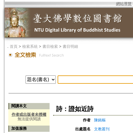
網站導覽
．
首頁
>
檢索系統
>
書目檢索
>
書目明細
閱讀本文
詩：證如近詩
作者或出版者未授權
無法提供閱讀
作者
陳銘樞
加值服務
出處題名
文教叢刊