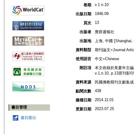
v.1 n.10
卷期
1946.09
出版日期
13
頁次
出版者
覺群週報社
出版地
上海, 中國 [Shanghai, 
資料類型
期刊論文=Journal Artic
使用語言
中文=Chinese
附註項
本文收錄於黃夏年主編，2
v.1,n.10, p.13原刊影
資料來源
民國佛教期刊文獻集成 v
438
點閱次數
2014.11.01
建檔日期
書目管理
2023.07.25
更新日期
書目匯出