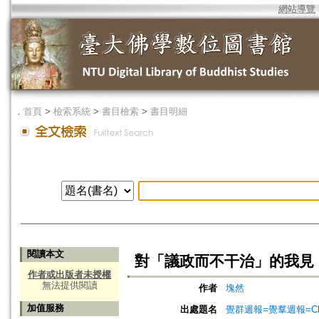
網站導覽
．
首頁
>
檢索系統
>
書目檢索
>
書目明細
閱讀本文
對「議政而不干治」的我見
作者或出版者未授權
無法提供閱讀
作者
塊然
加值服務
出處題名
覺群週報=覺羣週報=Chuh 