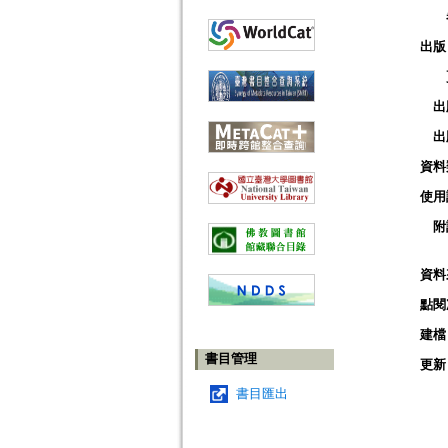
出版
出
出
資料
使用
附
資料
點閱
建檔
書目管理
更新
書目匯出