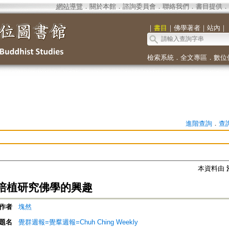
網站導覽
．
關於本館
．
諮詢委員會
．
聯絡我們
．
書目提供
．
｜
書目
｜
佛學著者
｜
站內
｜
檢索系統
．
全文專區
．
數位
進階查詢
．
查
本資料由
培植研究佛學的興趣
作者
塊然
題名
覺群週報=覺羣週報=Chuh Ching Weekly