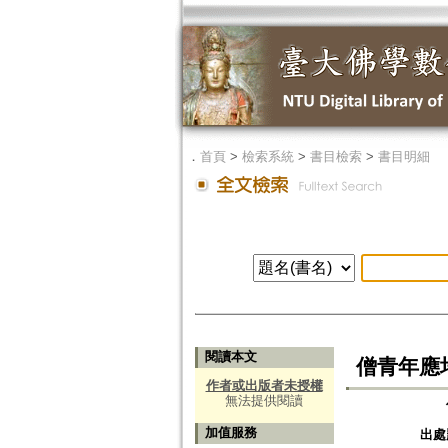
．
首頁
>
檢索系統
>
書目檢索
>
書目明細
閱讀本文
僧青年應
作者或出版者未授權
無法提供閱讀
加值服務
出處