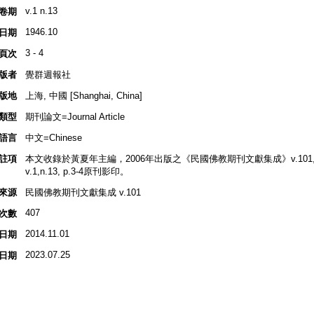
v.1 n.13
卷期
1946.10
日期
3 - 4
頁次
版者
覺群週報社
版地
上海, 中國 [Shanghai, China]
類型
期刊論文=Journal Article
語言
中文=Chinese
註項
本文收錄於黃夏年主編，2006年出版之《民國佛教期刊文獻集成》v.101, p.
v.1,n.13, p.3-4原刊影印。
來源
民國佛教期刊文獻集成 v.101
407
次數
2014.11.01
日期
2023.07.25
日期