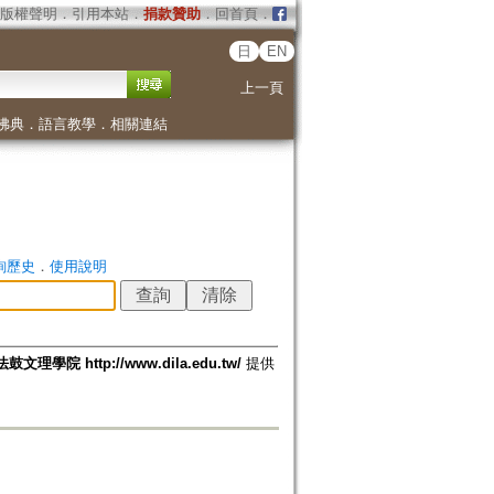
版權聲明
．
引用本站
．
捐款贊助
．
回首頁
．
日
EN
上一頁
佛典
．
語言教學
．
相關連結
詢歷史
．
使用說明
法鼓文理學院 http://www.dila.edu.tw/
提供