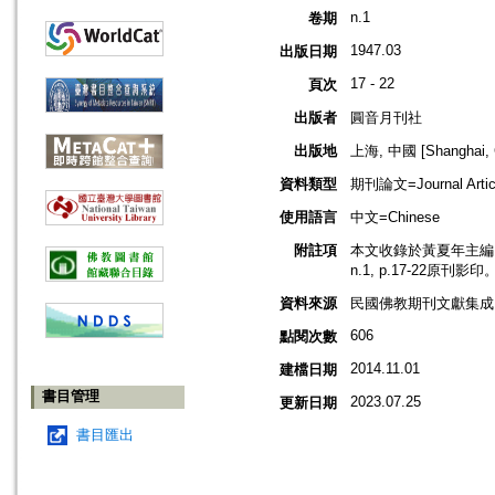
n.1
卷期
1947.03
出版日期
17 - 22
頁次
出版者
圓音月刊社
出版地
上海, 中國 [Shanghai, 
資料類型
期刊論文=Journal Artic
使用語言
中文=Chinese
附註項
本文收錄於黃夏年主編，2
n.1, p.17-22原刊影印
資料來源
民國佛教期刊文獻集成 v
606
點閱次數
2014.11.01
建檔日期
書目管理
2023.07.25
更新日期
書目匯出