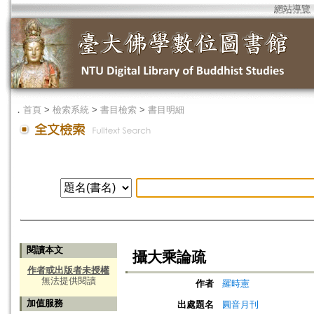
網站導覽
．
首頁
>
檢索系統
>
書目檢索
>
書目明細
閱讀本文
攝大乘論疏
作者或出版者未授權
無法提供閱讀
作者
羅時憲
加值服務
出處題名
圓音月刊